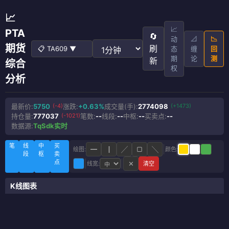
📈
📈
PTA
🔄
动
📐
📉
期货
刷
📋 TA609 ▼
态
缠
回
期
论
测
新
综合
权
分析
最新价:
5750
(-4)
涨跌:
+0.63%
成交量(手):
2774098
(+1473)
持仓量:
777037
(-1021)
笔数:
--
线段:
--
中枢:
--
买卖点:
--
数据源:
TqSdk实时
笔
线
中
买
━
┃
╱
▢
╲
绘图:
颜色:
段
枢
卖
点
✕
线宽:
清空
K线图表