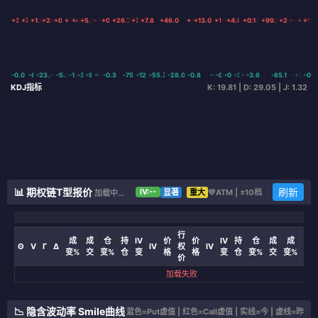
+3.0
+79.7
+1.9
+28.9
+0.5
+25.4
+4.7
+5.9
+49.3
+10.1
+0.2
+26.7
+73.7
+7.8
+46.0
+44.5
+13.0
+11.0
+24.4
+4.8
+19.6
+0.1
+99.1
+26.0
+0.3
+0.5
+3.3
+1.7
+
-0.0
-64.5
-23.4
-64.7
-5.5
-18.6
-38.6
-9.1
-0.1
-3.9
-0.3
-75.9
-12.8
-55.7
-28.0
-0.8
-66.7
-0.6
-0.2
-38.7
-0.3
-3.6
-85.1
-22.4
-3.0
-0.2
-2.7
-0.1
KDJ指标
K: 19.81 | D: 29.05 | J: 1.32
📊 期权链T型报价
刷新
IV:--
显著
重大
💛ATM | ±10档
加载中...
行
成
成
仓
持
IV
价
价
IV
持
仓
成
成
Θ
V
Γ
Δ
IV
权
IV
Δ
变%
交
变%
仓
变
格
格
变
仓
变%
交
变%
价
加载失败
📉 隐含波动率 Smile曲线
蓝色=Put虚值 | 红色=Call虚值 | 实线=今 | 虚线=昨